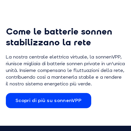
energetiche complesse
generare, imm
facilmente accessibili e intuitive
utilizzare la p
da usare, per un risparmio
modo intellig
quotidiano senza sforzo.
indipendentem
Come le batterie sonnen
fornitori.
stabilizzano la rete
La nostra centrale elettrica virtuale, la sonnenVPP,
riunisce migliaia di batterie sonnen private in un'unica
unità. Insieme compensano le fluttuazioni della rete,
contribuendo così a mantenerla stabile e a rendere
il nostro sistema energetico più verde.
Scopri di più su sonnenVPP