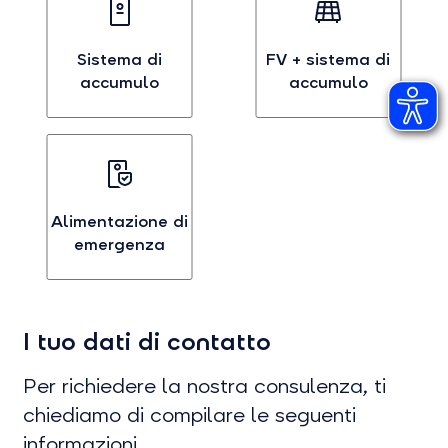
Sistema di
FV + sistema di
accumulo
accumulo
Se
Se
sei
sei
interessato
interessato
ai
a
sistemi
un
Alimentazione di
di
impianto
emergenza
accumulo,
fotovoltaico
seleziona
con
Se
questa
sistema
sei
opzione
di
I tuo dati di contatto
interessato
accumulo,
all’alimentazione
seleziona
di
Per richiedere la nostra consulenza, ti
questa
emergenza,
chiediamo di compilare le seguenti
opzione.
seleziona
informazioni.