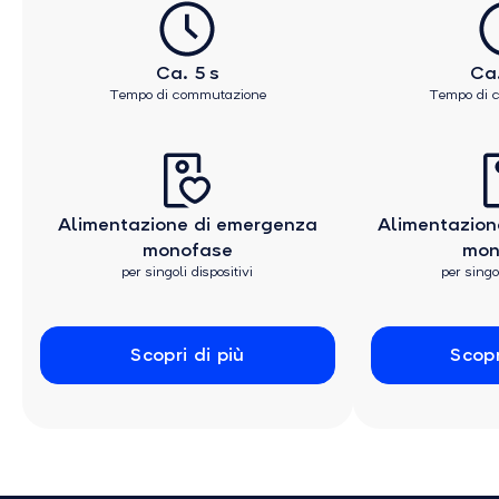
Ca. 5 s
Ca.
Tempo di commutazione
Tempo di 
Alimentazione di emergenza
Alimentazion
monofase
mon
per singoli dispositivi
per singol
Scopri di più
Scopr