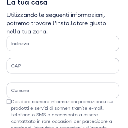
La tua casa
Utilizzando le seguenti informazioni,
potremo trovare l'installatore giusto
nella tua zona.
Indirizzo
Inserisci via e numero civico.
CAP
Inserisci il CAP
Comune
Inserisci il tuo comune
Desidero ricevere informazioni promozionali sui
prodotti e servizi di sonnen tramite e-mail,
telefono o SMS e acconsento a essere
contattato in rare occasioni per partecipare a
sondaggi, interviste e recensioni utilizzando