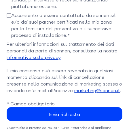
piattaforme esterne.
Seleziona questa opzione per confermare.
Acconsento a essere contattato da sonnen srl
e/o dai suoi partner certificati nella mia zona
per la fornitura del preventivo e il successivo
processo di installazione.*
Seleziona questa casella per continuare
Per ulteriori informazioni sul trattamento dei dati
personali da parte di sonnen, consultare la nostra
Informativa sulla privacy
.
Il mio consenso può essere revocato in qualsiasi
momento cliccando sul link di cancellazione
presente nella comunicazione di marketing stessa o
inviando un'e-mail all'indirizzo
marketing@sonnen.it
.
* Campo obbligatorio
Questo sito è protetto da reCAPTCHA Enterprise e si applicano