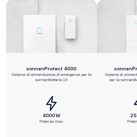
sonnenProtect 4000
sonnenPr
Sistema di alimentazione di emergenza per la
Sistema di alimen
sonnenBatterie 10
per la sonnenBa
4000 W
25
Potenza max.
Pote