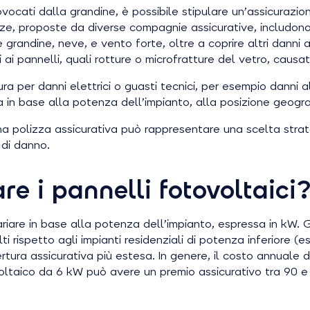
ovocati dalla grandine, è possibile stipulare un’assicurazio
izze, proposte da diverse compagnie assicurative, includo
grandine, neve, e vento forte, oltre a coprire altri danni 
i ai pannelli, quali rotture o microfratture del vetro, causat
 per danni elettrici o guasti tecnici, per esempio danni al
ia in base alla potenza dell’impianto, alla posizione geograf
na polizza assicurativa può rappresentare una scelta strat
 di danno.
e i pannelli fotovoltaici
variare in base alla potenza dell’impianto, espressa in kW. 
ti rispetto agli impianti residenziali di potenza inferiore (
tura assicurativa più estesa. In genere, il costo annuale d
oltaico da 6 kW può avere un premio assicurativo tra 90 