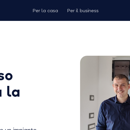
Per la casa
Per il business
so
a la