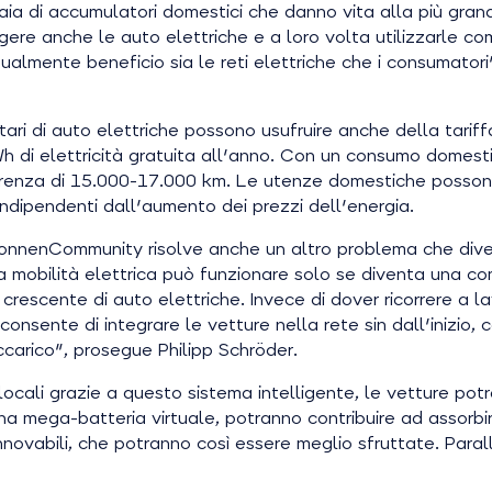
iaia di accumulatori domestici che danno vita alla più gra
ere anche le auto elettriche e a loro volta utilizzarle com
lmente beneficio sia le reti elettriche che i consumatori"
ari di auto elettriche possono usufruire anche della tari
Wh di elettricità gratuita all'anno. Con un consumo dome
correnza di 15.000-17.000 km. Le utenze domestiche possono c
ndipendenti dall'aumento dei prezzi dell'energia.
 sonnenCommunity risolve anche un altro problema che diven
a mobilità elettrica può funzionare solo se diventa una co
rescente di auto elettriche. Invece di dover ricorrere a lavo
onsente di integrare le vetture nella rete sin dall'inizio, 
ccarico", prosegue Philipp Schröder.
ti locali grazie a questo sistema intelligente, le vetture p
 mega-batteria virtuale, potranno contribuire ad assorbire
nnovabili, che potranno così essere meglio sfruttate. Par