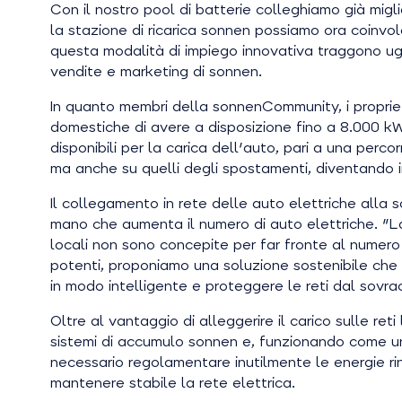
Con il nostro pool di batterie colleghiamo già migl
la stazione di ricarica sonnen possiamo ora coinvolg
questa modalità di impiego innovativa traggono ugua
vendite e marketing di sonnen.
In quanto membri della sonnenCommunity, i propriet
domestiche di avere a disposizione fino a 8.000 k
disponibili per la carica dell'auto, pari a una per
ma anche su quelli degli spostamenti, diventando i
Il collegamento in rete delle auto elettriche alla
mano che aumenta il numero di auto elettriche. "L
locali non sono concepite per far fronte al numero c
potenti, proponiamo una soluzione sostenibile che c
in modo intelligente e proteggere le reti dal sovra
Oltre al vantaggio di alleggerire il carico sulle re
sistemi di accumulo sonnen e, funzionando come una
necessario regolamentare inutilmente le energie ri
mantenere stabile la rete elettrica.