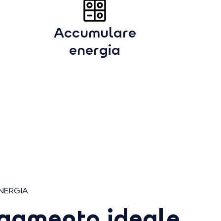
Accumulare
energia
NERGIA
egamento ideale