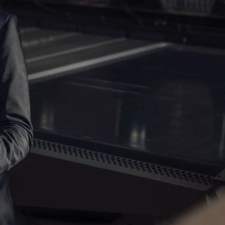
 della tua identità. Il nostro Team si
meglio risponde alle esigenze della tua
Cognome
Inserisci il cognome
Comune
Inserisci il tuo comune