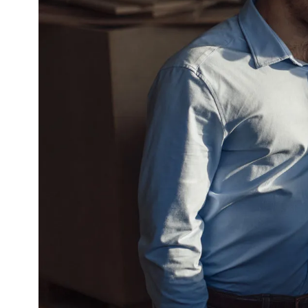
Richiedi un’offerta personali
Inserisci di seguito i tuoi dati e inviaci 
metterà poi in contatto con te per trova
azienda.
Nome dell’azienda
Inserisci il nome dell’azienda
Telefono
Inserisci il numero di telefono
Indirizzo
Inserisci via e numero civico.