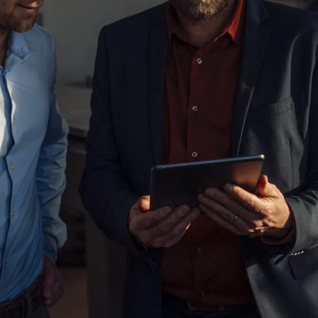
zzata per la tua attività
la tua richiesta. Riceverei una e-mail di conferma
re insieme la soluzione energetica sonnen che 
Nome
Inserisci il nome
Email
Inserisci l’indirizzo e-mail
CAP
Inserisci il CAP