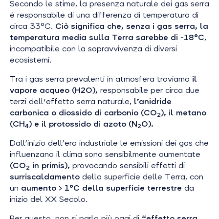
Secondo le stime, la presenza naturale dei gas serra
è responsabile di una differenza di temperatura di
circa 33°C.
Ciò significa che, senza i gas serra, la
temperatura media sulla Terra sarebbe di -18°C
,
incompatibile con la sopravvivenza di diversi
ecosistemi.
Tra i gas serra prevalenti in atmosfera troviamo
il
vapore acqueo (H2O),
responsabile per circa due
terzi dell'effetto serra naturale,
l’anidride
carbonica o diossido di carbonio (CO
), il metano
2
(CH
) e il protossido di azoto (N
O).
4
2
Dall’inizio dell’era industriale le emissioni dei gas che
influenzano il clima sono sensibilmente aumentate
(CO
in primis),
provocando sensibili effetti di
2
surriscaldamento
della superficie delle Terra, con
un
aumento > 1°C della superficie terrestre
da
inizio del XX Secolo.
Per questo, non si parla più oggi di
“effetto serra